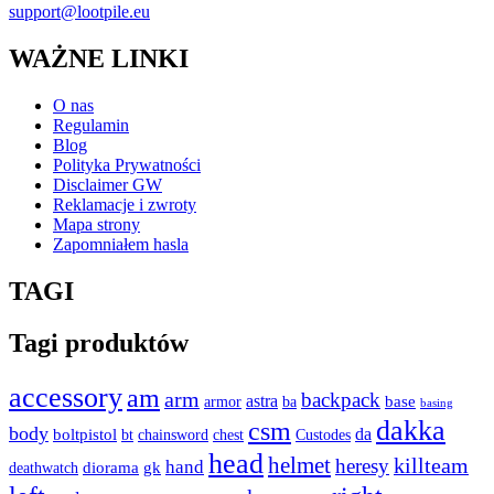
support@lootpile.eu
WAŻNE LINKI
O nas
Regulamin
Blog
Polityka Prywatności
Disclaimer GW
Reklamacje i zwroty
Mapa strony
Zapomniałem hasla
TAGI
Tagi produktów
accessory
am
arm
backpack
astra
armor
base
ba
basing
dakka
csm
body
boltpistol
da
bt
Custodes
chainsword
chest
head
helmet
heresy
killteam
hand
diorama
gk
deathwatch