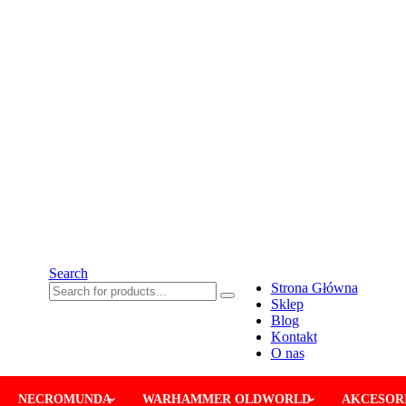
Search
Strona Główna
Sklep
Blog
Kontakt
O nas
NECROMUNDA
WARHAMMER OLDWORLD
AKCESORI