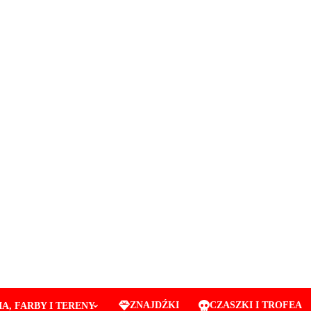
ZNAJDŹKI
CZASZKI I TROFEA
A, FARBY I TERENY