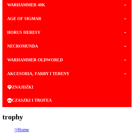
WARHAMMER 40K
AGE OF SIGMAR
HORUS HERESY
NECROMUNDA
WARHAMMER OLDWORLD
AKCESORIA, FARBY I TERENY
ZNAJDŹKI
CZASZKI I TROFEA
trophy
Home