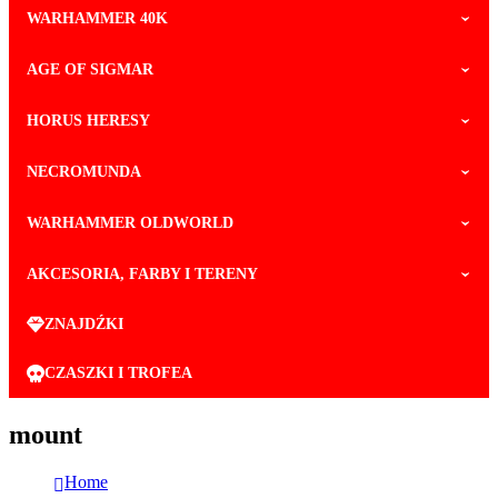
WARHAMMER 40K
AGE OF SIGMAR
HORUS HERESY
NECROMUNDA
WARHAMMER OLDWORLD
AKCESORIA, FARBY I TERENY
ZNAJDŹKI
CZASZKI I TROFEA
mount
Home