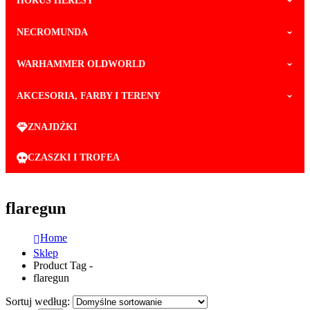
HORUS HERESY
NECROMUNDA
WARHAMMER OLDWORLD
AKCESORIA, FARBY I TERENY
ZNAJDŹKI
CZASZKI I TROFEA
flaregun
Home
Sklep
Product Tag -
flaregun
Sortuj według: