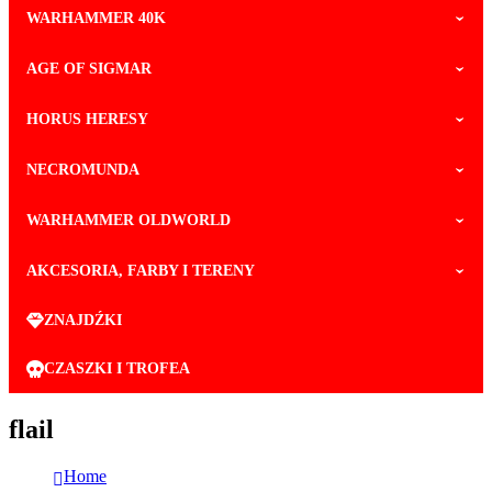
WARHAMMER 40K
AGE OF SIGMAR
HORUS HERESY
NECROMUNDA
WARHAMMER OLDWORLD
AKCESORIA, FARBY I TERENY
ZNAJDŹKI
CZASZKI I TROFEA
flail
Home