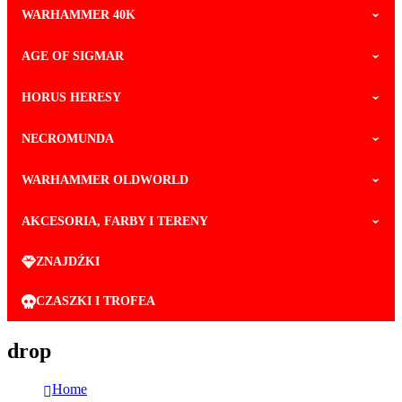
WARHAMMER 40K
AGE OF SIGMAR
HORUS HERESY
NECROMUNDA
WARHAMMER OLDWORLD
AKCESORIA, FARBY I TERENY
ZNAJDŹKI
CZASZKI I TROFEA
drop
Home