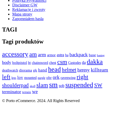
Polityka Prywatności
back
57
Disclaimer GW
Reklamacje i zwroty
Mapa strony
backbanner
3
Zapomniałem hasla
backpack
311
TAGI
backpackmodule
8
Tagi produktów
bald
2
accessory
am
arm
backpack
astra
armor
base
ba
banner
77
basing
dakka
csm
body
boltpistol
da
bt
Custodes
chainsword
chest
bare
3
head
helmet
heresy
killteam
hand
diorama
gk
deathwatch
left
right
baricade
3
ork
lov
obr
mounted
ravenwing
legs
nurgle
sm
suspended
slam
shoulderpad
SW
sob
barricade
3
skull
we
terminator
terrain
base
147
© Porto eCommerce. 2024. All Rights Reserved
basing
66