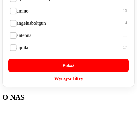
ammo
15
angelusboltgun
4
antenna
11
aquila
17
arm
406
Pokaż
armiger
27
Wyczyść filtry
armor
136
O NAS
armorpanel
4
armory
131
arms
66
arrow
4