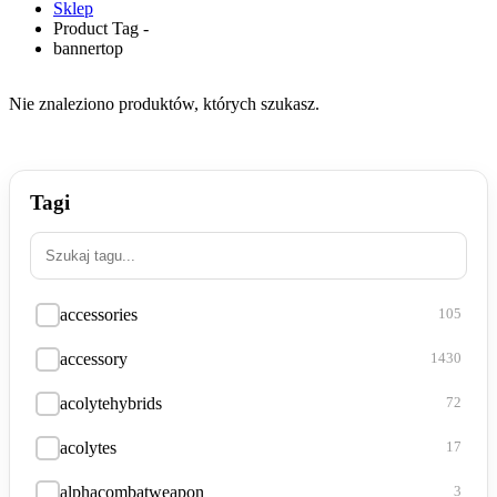
Sklep
Product Tag -
bannertop
Nie znaleziono produktów, których szukasz.
Tagi
accessories
105
accessory
1430
acolytehybrids
72
acolytes
17
alphacombatweapon
3