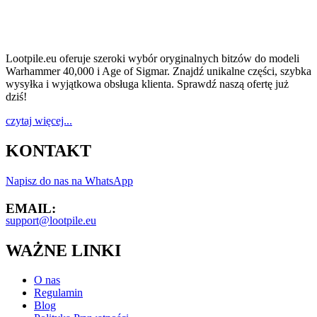
arsenal
16
assaultbolter
4
Lootpile.eu oferuje szeroki wybór oryginalnych bitzów do modeli
Warhammer 40,000 i Age of Sigmar. Znajdź unikalne części, szybka
assaultcannon
2
wysyłka i wyjątkowa obsługa klienta. Sprawdź naszą ofertę już
dziś!
assaultsquad
62
czytaj więcej...
attachment
2
KONTAKT
auspex
3
Napisz do nas na WhatsApp
autocannon
10
EMAIL:
autogun
10
support@lootpile.eu
autopistol
20
WAŻNE LINKI
auxiliarygranadelauncher
5
O nas
Regulamin
axe
24
Blog