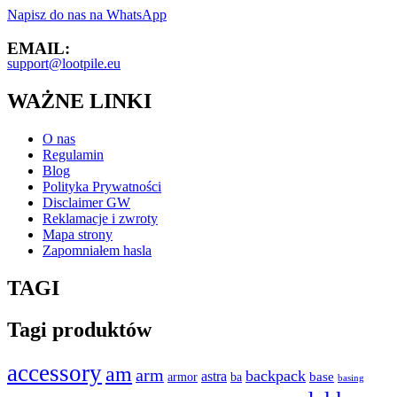
Napisz do nas na WhatsApp
EMAIL:
support@lootpile.eu
WAŻNE LINKI
O nas
Regulamin
Blog
Polityka Prywatności
Disclaimer GW
Reklamacje i zwroty
Mapa strony
Zapomniałem hasla
TAGI
Tagi produktów
accessory
am
arm
backpack
astra
base
armor
ba
basing