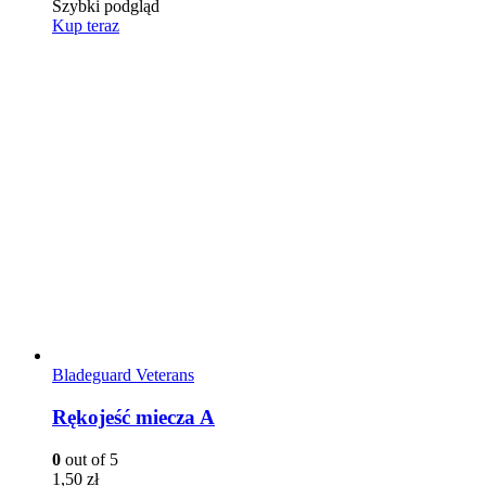
Szybki podgląd
Kup teraz
Bladeguard Veterans
Rękojeść miecza A
0
out of 5
1,50
zł