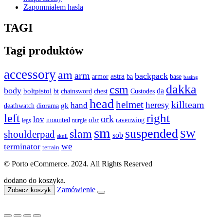
Zapomniałem hasla
TAGI
Tagi produktów
accessory
am
arm
backpack
astra
base
armor
ba
basing
dakka
csm
body
da
boltpistol
bt
Custodes
chainsword
chest
head
helmet
killteam
heresy
hand
gk
diorama
deathwatch
left
right
ork
lov
obr
mounted
ravenwing
nurgle
legs
sm
suspended
slam
SW
shoulderpad
sob
skull
we
terminator
terrain
© Porto eCommerce. 2024. All Rights Reserved
dodano do koszyka.
Zamówienie
Zobacz koszyk