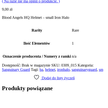
( Na razie nie ma opinii o produkcie. )
9,00
zł
Blood Angels HQ Helmet – small Iron Halo
Rarity
Rare
Ilość Elementów
1
Oznaczenie producenta / Numery z ramki
n/a
Dostępność:
Brak w magazynie
SKU:
0309_015
Kategoria:
Sanguinary Guard
Tagi:
ba
,
helmet
,
ironhalo
,
sanguinaryguard
,
sm
Dodaj do listy życzeń
Produkty powiązane