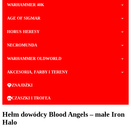
WARHAMMER 40K
AGE OF SIGMAR
HORUS HERESY
NECROMUNDA
WARHAMMER OLDWORLD
AKCESORIA, FARBY I TERENY
ZNAJDŹKI
CZASZKI I TROFEA
Hełm dowódcy Blood Angels – małe Iron
Halo