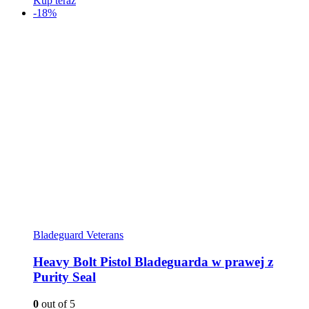
Kup teraz
-18%
Bladeguard Veterans
Heavy Bolt Pistol Bladeguarda w prawej z
Purity Seal
0
out of 5