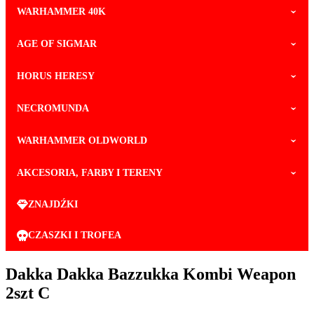
WARHAMMER 40K
AGE OF SIGMAR
HORUS HERESY
NECROMUNDA
WARHAMMER OLDWORLD
AKCESORIA, FARBY I TERENY
ZNAJDŹKI
CZASZKI I TROFEA
Dakka Dakka Bazzukka Kombi Weapon
2szt C