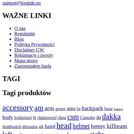
support@lootpile.eu
WAŻNE LINKI
O nas
Regulamin
Blog
Polityka Prywatności
Disclaimer GW
Reklamacje i zwroty
Mapa strony
Zapomniałem hasla
TAGI
Tagi produktów
accessory
am
arm
backpack
astra
armor
base
ba
basing
dakka
csm
body
boltpistol
da
bt
Custodes
chainsword
chest
head
helmet
heresy
killteam
hand
diorama
gk
deathwatch