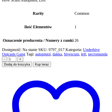
Hive Scum Autopistol, Left
Rarity
Common
Ilość Elementów
1
Oznaczenie producenta / Numery z ramki
26
Dostępność:
Na stanie
SKU:
9797_017
Kategoria:
Underhive
Outcasts Gang
Tagi:
autopistol
,
dakka
,
hivescum
,
left
,
necromunda
-
+
Dodaj do koszyka
Kup teraz