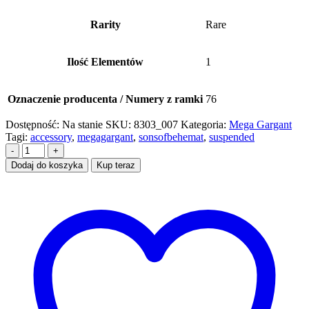
Rarity
Rare
Ilość Elementów
1
Oznaczenie producenta / Numery z ramki
76
Dostępność:
Na stanie
SKU:
8303_007
Kategoria:
Mega Gargant
Tagi:
accessory
,
megagargant
,
sonsofbehemat
,
suspended
-
+
Dodaj do koszyka
Kup teraz