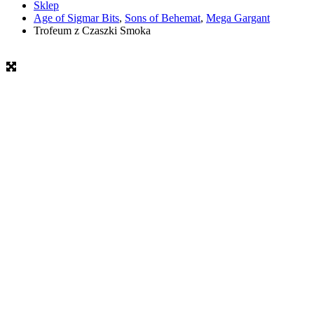
Sklep
Age of Sigmar Bits
,
Sons of Behemat
,
Mega Gargant
Trofeum z Czaszki Smoka