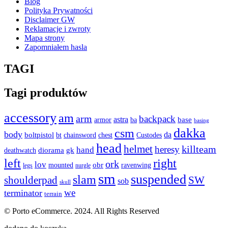
Blog
Polityka Prywatności
Disclaimer GW
Reklamacje i zwroty
Mapa strony
Zapomniałem hasla
TAGI
Tagi produktów
accessory
am
arm
backpack
astra
armor
base
ba
basing
dakka
csm
body
boltpistol
da
bt
Custodes
chainsword
chest
head
helmet
heresy
killteam
hand
diorama
gk
deathwatch
left
right
ork
lov
obr
mounted
ravenwing
legs
nurgle
sm
suspended
slam
shoulderpad
SW
sob
skull
we
terminator
terrain
© Porto eCommerce. 2024. All Rights Reserved