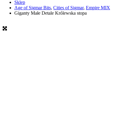
Sklep
Age of Sigmar Bits
,
Cities of Sigmar
,
Empire MIX
Giganty Małe Detale Królewska stopa