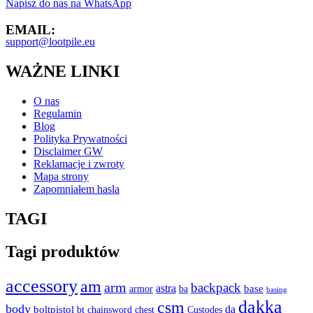
Napisz do nas na WhatsApp
EMAIL:
support@lootpile.eu
WAŻNE LINKI
O nas
Regulamin
Blog
Polityka Prywatności
Disclaimer GW
Reklamacje i zwroty
Mapa strony
Zapomniałem hasla
TAGI
Tagi produktów
accessory
am
arm
backpack
astra
armor
base
ba
basing
dakka
csm
body
boltpistol
da
bt
Custodes
chainsword
chest