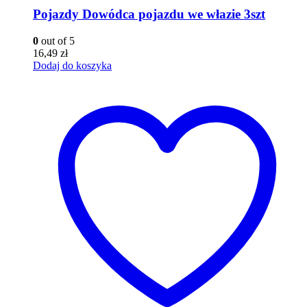
Pojazdy Dowódca pojazdu we włazie 3szt
0
out of 5
16,49
zł
Dodaj do koszyka