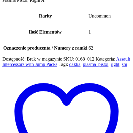
Plasma Pistol, Right A
Rarity
Uncommon
Ilość Elementów
1
Oznaczenie producenta / Numery z ramki
62
Dostępność:
Brak w magazynie
SKU:
0168_012
Kategoria:
Assault
Intercessors with Jump Packs
Tagi:
dakka
,
plasma_pistol
,
right
,
sm