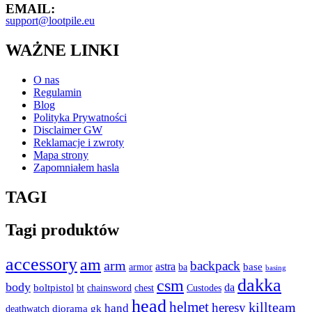
EMAIL:
support@lootpile.eu
WAŻNE LINKI
O nas
Regulamin
Blog
Polityka Prywatności
Disclaimer GW
Reklamacje i zwroty
Mapa strony
Zapomniałem hasla
TAGI
Tagi produktów
accessory
am
arm
backpack
astra
armor
base
ba
basing
dakka
csm
body
boltpistol
da
bt
Custodes
chainsword
chest
head
helmet
heresy
killteam
hand
diorama
gk
deathwatch