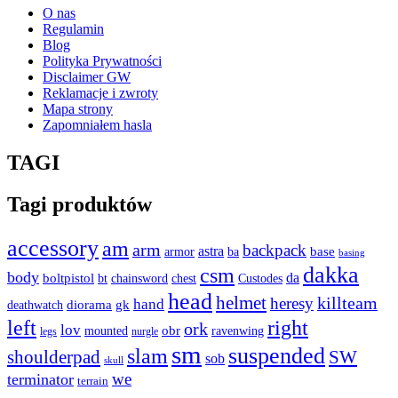
O nas
Regulamin
Blog
Polityka Prywatności
Disclaimer GW
Reklamacje i zwroty
Mapa strony
Zapomniałem hasla
TAGI
Tagi produktów
accessory
am
arm
backpack
astra
armor
base
ba
basing
dakka
csm
body
boltpistol
da
bt
Custodes
chainsword
chest
head
helmet
heresy
killteam
hand
diorama
gk
deathwatch
left
right
ork
lov
obr
mounted
ravenwing
legs
nurgle
sm
suspended
slam
shoulderpad
SW
sob
skull
we
terminator
terrain