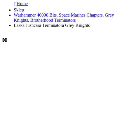
Home
Sklep
Warhammer 40000 Bits
,
Space Marines Chapters
,
Grey
Knights
,
Brotherhood Terminators
Laska Justicara Terminatora Grey Knights