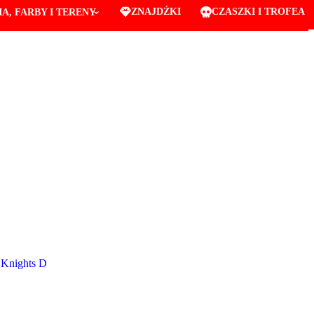
ZNAJDŹKI
CZASZKI I TROFEA
A, FARBY I TERENY
 Knights D