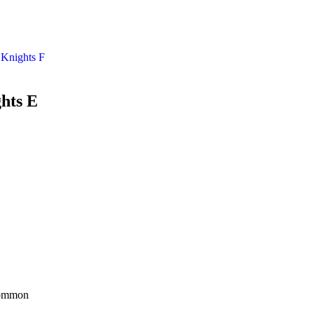
 Knights F
hts E
ommon