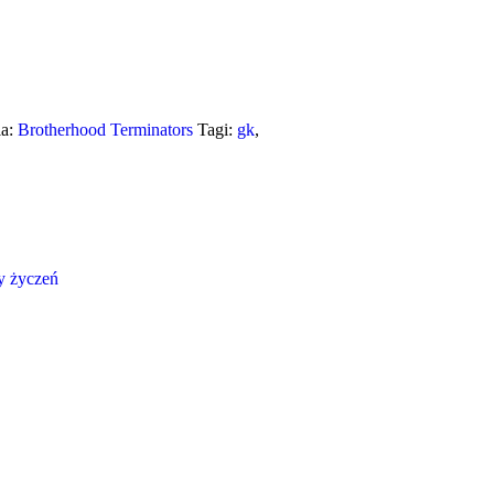
ia:
Brotherhood Terminators
Tagi:
gk
,
ty życzeń