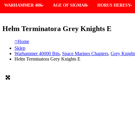
WARHAMMER 40K
AGE OF SIGMAR
HORUS HERESY
Hełm Terminatora Grey Knights E
Home
Sklep
Warhammer 40000 Bits
,
Space Marines Chapters
,
Grey Knight
Hełm Terminatora Grey Knights E