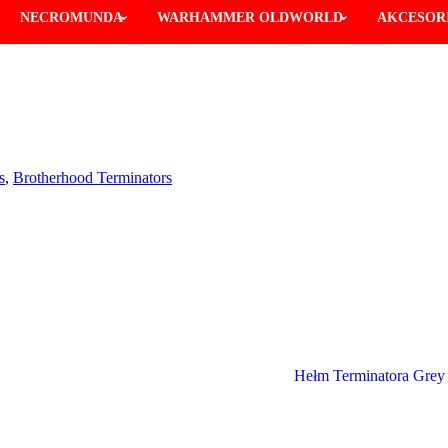
NECROMUNDA
WARHAMMER OLDWORLD
AKCESORI
s
,
Brotherhood Terminators
Hełm Terminatora Grey