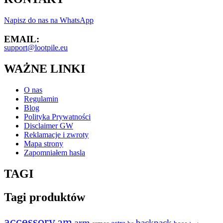
Napisz do nas na WhatsApp
EMAIL:
support@lootpile.eu
WAŻNE LINKI
O nas
Regulamin
Blog
Polityka Prywatności
Disclaimer GW
Reklamacje i zwroty
Mapa strony
Zapomniałem hasla
TAGI
Tagi produktów
accessory
am
arm
backpack