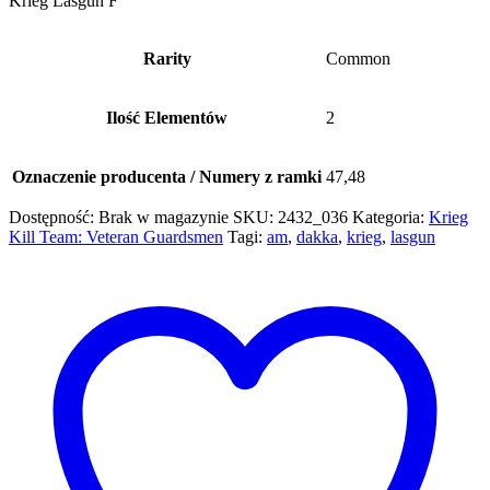
Krieg Lasgun F
Rarity
Common
Ilość Elementów
2
Oznaczenie producenta / Numery z ramki
47,48
Dostępność:
Brak w magazynie
SKU:
2432_036
Kategoria:
Krieg
Kill Team: Veteran Guardsmen
Tagi:
am
,
dakka
,
krieg
,
lasgun