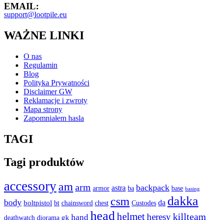
EMAIL:
support@lootpile.eu
WAŻNE LINKI
O nas
Regulamin
Blog
Polityka Prywatności
Disclaimer GW
Reklamacje i zwroty
Mapa strony
Zapomniałem hasla
TAGI
Tagi produktów
accessory
am
arm
backpack
astra
base
armor
ba
basing
dakka
csm
body
da
boltpistol
bt
Custodes
chainsword
chest
head
helmet
killteam
heresy
hand
gk
diorama
deathwatch