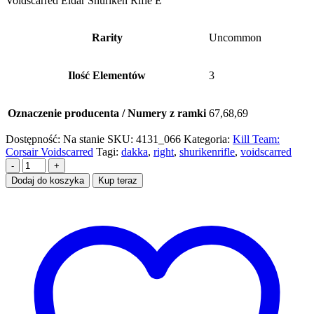
Voidscarred Eldar Shuriken Rifle E
Rarity
Uncommon
Ilość Elementów
3
Oznaczenie producenta / Numery z ramki
67,68,69
Dostępność:
Na stanie
SKU:
4131_066
Kategoria:
Kill Team:
Corsair Voidscarred
Tagi:
dakka
,
right
,
shurikenrifle
,
voidscarred
-
+
Dodaj do koszyka
Kup teraz