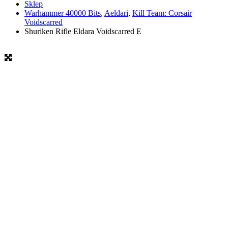
Sklep
Warhammer 40000 Bits
,
Aeldari
,
Kill Team: Corsair
Voidscarred
Shuriken Rifle Eldara Voidscarred E