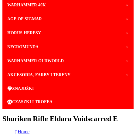
WARHAMMER 40K
AGE OF SIGMAR
HORUS HERESY
NECROMUNDA
WARHAMMER OLDWORLD
AKCESORIA, FARBY I TERENY
ZNAJDŹKI
CZASZKI I TROFEA
Shuriken Rifle Eldara Voidscarred E
Home