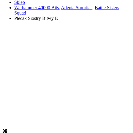
Sklep
Warhammer 40000 Bits
,
Adepta Sororitas
,
Battle Sisters
Squad
Plecak Siostry Bitwy E