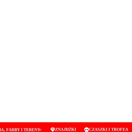
ZNAJDŹKI
CZASZKI I TROFEA
A, FARBY I TERENY