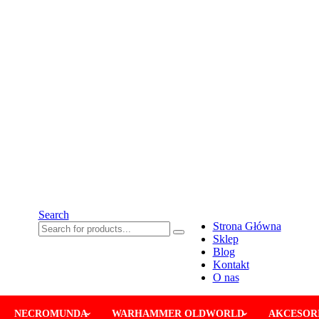
Search
Strona Główna
Sklep
Blog
Kontakt
O nas
NECROMUNDA
WARHAMMER OLDWORLD
AKCESORI